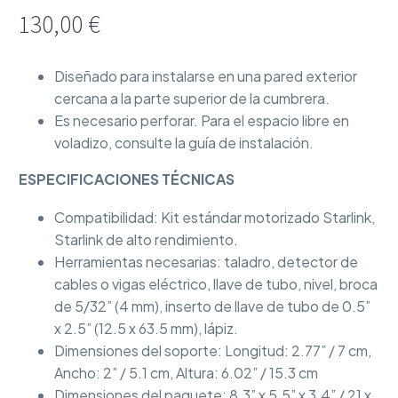
130,00
€
Diseñado para instalarse en una pared exterior
cercana a la parte superior de la cumbrera.
Es necesario perforar. Para el espacio libre en
voladizo, consulte la guía de instalación.
ESPECIFICACIONES TÉCNICAS
Compatibilidad: Kit estándar motorizado Starlink,
Starlink de alto rendimiento.
Herramientas necesarias: taladro, detector de
cables o vigas eléctrico, llave de tubo, nivel, broca
de 5/32” (4 mm), inserto de llave de tubo de 0.5”
x 2.5” (12.5 x 63.5 mm), lápiz.
Dimensiones del soporte: Longitud: 2.77” / 7 cm,
Ancho: 2” / 5.1 cm, Altura: 6.02” / 15.3 cm
Dimensiones del paquete: 8.3” x 5.5” x 3.4” / 21 x