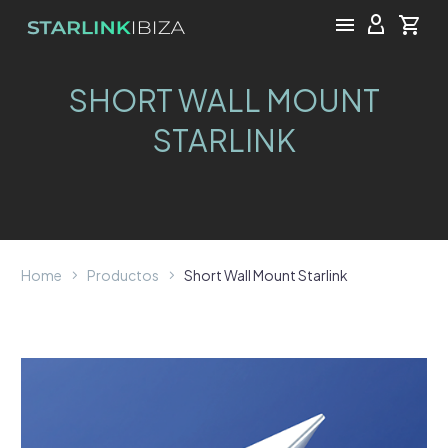
SHORT WALL MOUNT
STARLINK
Home
Productos
Short Wall Mount Starlink