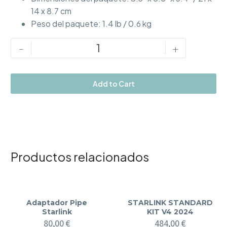
14 x 8.7 cm
Peso del paquete: 1.4 lb / 0.6 kg
Short
-
+
Wall
Mount
Starlink
Add to Cart
cantidad
Productos relacionados
Adaptador Pipe
STARLINK STANDARD
Starlink
KIT V4 2024
80,00
€
484,00
€